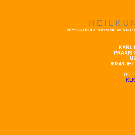
HEILKU
PHYSIKALISCHE THERAPIE, MENTAL
KARL 
PRAXIS 
U
89343 JE
TEL: 
KLK